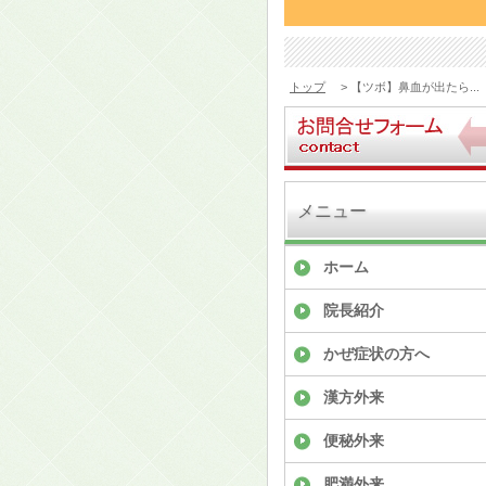
トップ
> 【ツボ】鼻血が出たら...
メニュー
ホーム
院長紹介
かぜ症状の方へ
漢方外来
便秘外来
肥満外来