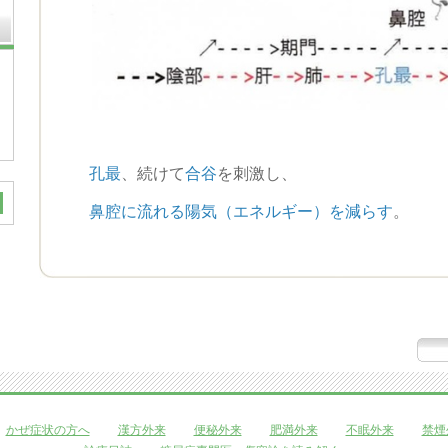
孔最
、続けて
合谷
を刺激し、
鼻腔に流れる陽気（エネルギー）を減らす
。
かぜ症状の方へ
漢方外来
便秘外来
肥満外来
不眠外来
禁煙