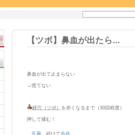
【ツボ】鼻血が出たら...
鼻血が出て止まらない
→慌てない
経穴（ツボ）
を赤くなるまで（30回程度）
押して揉む！
孔最
、続けて
合谷