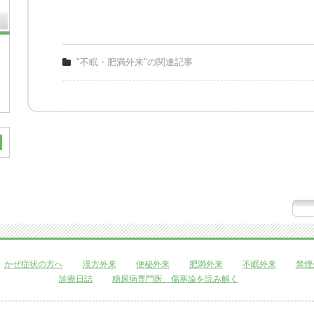
"不眠・肥満外来"の関連記事
かぜ症状の方へ
漢方外来
便秘外来
肥満外来
不眠外来
禁煙
診療日誌
糖尿病専門医、傷寒論を読み解く