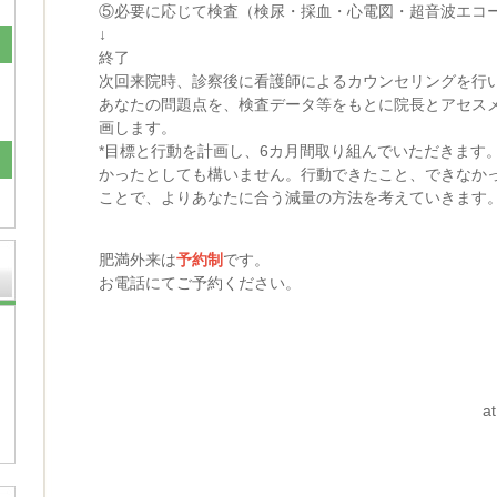
⑤必要に応じて検査（検尿・採血・心電図・超音波エコ
↓
終了
次回来院時、診察後に看護師によるカウンセリングを行
あなたの問題点を、検査データ等をもとに院長とアセス
画します。
*目標と行動を計画し、6カ月間取り組んでいただきます
かったとしても構いません。行動できたこと、できなか
ことで、よりあなたに合う減量の方法を考えていきます
肥満外来は
予約制
です。
お電話にてご予約ください。
a