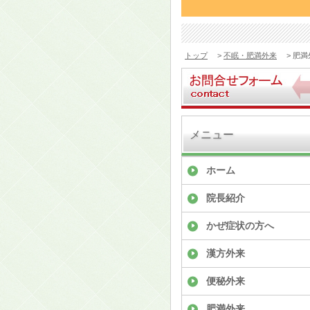
トップ
>
不眠・肥満外来
> 肥満
メニュー
ホーム
院長紹介
かぜ症状の方へ
漢方外来
便秘外来
肥満外来