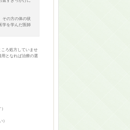
め直すきっかけに
、その方の体の状
医学を学んだ医師
ところ処方していませ
適用となれば治療の選
す）
い）