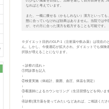
の少ない減量を目指し、治療を通して自分自身を見つ
なればと考えています。
また、一概に痩せる（かもしれない）漢方といっても
態に合っていなければ効果はありません。当院では中
が、その方に合った漢方を処方することも可能です。
※ダイエット目的のGLP-1（注射薬や飲み薬）は現在の
ん。しかし、今後適応が拡大され、ダイエットでも保険
を
択肢が増えることになります。
＜診察の流れ＞
①問診票を記入
↓
②検査実施（体組計、腹囲、血圧、体温を測定）
↓
③看護師によるカウンセリング（生活習慣などを伺いま
↓
④診察(漢方薬を使ってみたいなどあれば、ご相談くださ
↓