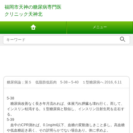
福岡市天神の糖尿病専門医
クリニック天神北
メニュー
糖尿病論；第５ 低脂肪低筋肉 5-38～5-40 １型糖尿病へ 2016, 6.11
5-38
糖尿病改善なく長き年月流れれば、体液汚れ膵臓も壊れ行く。而して、
インスリン枯渇する。１型糖尿病と類似し、インスリン注射生死を左右す
る。
5-39
血中のCPR測れば、0.1ng/ml以下、血糖の変動激しきこと多し。高血糖
や低血糖起き易く、その訳明らかでない場合あり。体に求めよ。