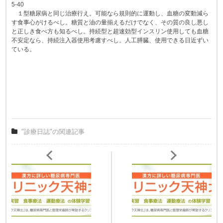
5-40
１型糖尿病と同じ治療行え。可能なら規則的に運動し、血糖の変動減ら
す食事心がけるべし。糖質と油の量揃えるだけでなく、その質の良し悪し
と正しき食べ方も知るべし。持続型と超速効型インスリン使用しても血糖
不安定なら、持続注入器使用考慮すべし。人工膵臓、使用できる日近ずい
ている。
"診療日誌"の関連記事