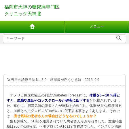
福岡市天神の糖尿病専門医
クリニック天神北
メニュー
Dr.野田の診療日誌 No.3-0 糖尿病が良くなる時 2016, 9.9
アメリカ糖尿病協会の雑誌“Diabetes Forecast”に、
体重を5～10 %落と
すと
、
血糖や血圧やコレステロールが確実に低下する
と記載されていまし
た。確かに、肥満気味の患者さんが運動を始められ、体重が５Kg程度減る
と、血糖とヘモグロビンA1cが大いに低下する事はよくあります。それで
は、
痩せ気味の患者さんの場合はどうなるのでしょうか？
痩せ気味で、SU剤を服用されていた患者さんがおられました。空腹時血
糖は200 mg/dl程度、ヘモグロビンA1c は9 %程度でした。インスリン治療