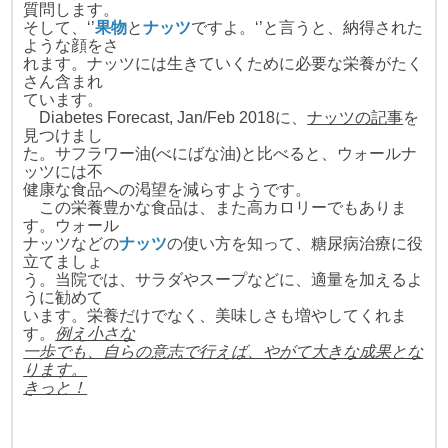
質問します。
そして、‘’
果物
と
ナッツ
ですよ。‘’と言うと、納得された
ような顔をさ
れます。ナッツには生きていくために必要な栄養がたく
さん含まれ
ています。
Diabetes Forecast, Jan/Feb 2018に、
ナッツの記事
を
見
つ
けまし
た。サフラワー油(べにばな油)と比べると、ウォールナ
ッ
ツには
不
健康な食品への渇望を減らすようです。
この栄養豊かな食品は、また高カロリーでもありま
す。ウォール
ナッツなどの
ナッツ
の使い方を知って、糖尿病治療に役
立てましょ
う。当院では、サラダや
スープなどに、適量を加えるよ
うに勧めて
います。栄養だけでなく、美味しさも増やしてくれま
す。
例え小さな
一歩でも、自らの意志
で行えば、やがて大きな成果とな
ります。
きっと！