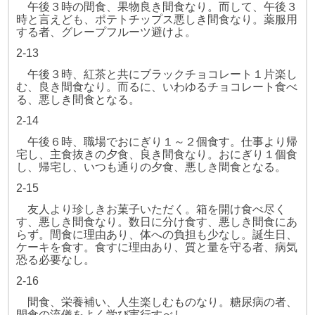
午後３時の間食、果物良き間食なり。而して、午後３
時と言えども、
ポテトチップス悪しき間食なり。薬服用
する者、グレープフルーツ避けよ。
2-13
午後３時、紅茶と共にブラックチョコレート１片楽し
む、良き間食なり。
而るに、いわゆるチョコレート食べ
る、悪しき間食となる。
2-14
午後６時、職場でおにぎり１～２個食す。仕事より帰
宅し、主食抜きの
夕食、良き間食なり。おにぎり１個食
し、帰宅し、いつも通りの夕食、悪
しき間食となる。
2-15
友人より珍しきお菓子いただく。箱を開け食べ尽く
す、悪しき間食なり。
数日に分け食す、悪しき間食にあ
らず。間食に理由あり、体への負担も少
なし。誕生日、
ケーキを食す。食すに理由あり、質と量を守る者、病気
恐
る必要なし。
2-16
間食、栄養補い、人生楽しむものなり。糖尿病の者、
間食の流儀をよく
学び実行すべし。