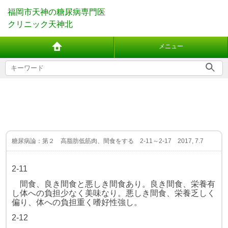
福岡市天神の糖尿病専門医
クリニック天神北
メニュー
糖尿病論：第２ 高脂肪低筋肉、間食をする 2-11～2-17 2017, 7.7
2-11
間食、良き間食と悪しき間食あり。良き間食、栄養有
し体への負担少なく
美味なり。悪しき間食、栄養乏しく
偏り、体への負担重く嗜好性強し。
2-12