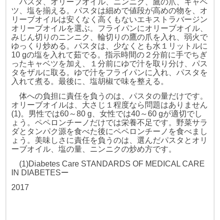
パスタ、オリーブオイル、ニンニク、鷹の爪、キャベ
ツ、塩を揃える。
パスタは細めで値段が高めの物を、オ
リーブオイルは安くなく高くもないエキ
ストラバージン
オリーブオイルを選ぶ。
フライパンにオリーブオイル、
みじん切りのニンニク、輪切りの鷹の爪を
入れ、弱火で
ゆっくり炒める。パスタは、少なくとも水１リットルに
10 gの
塩を入れて茹でる。指示時間の２分前に手でちぎ
ったキャベツを加え、１分前
にゆで汁を取り分け、パス
タをザルに取る。ゆで汁をフライパンに入れ、パス
タを
入れて煮る。最後に、塩胡椒で味を整える。
体への負担に責任を負うのは、パスタの量だけです。
オリーブオイルは、
大さじ１程度なら問題はありません
(1)。男性では60～80 g、女性では40～
60 gが適切でし
ょう。ペペロンチーノだけでは栄養不足です。野菜サラ
ダと
タンパク源を食べた後にペペロンチーノを食べまし
ょう。美味しさに責任を
負うのは、選んだパスタとオリ
ーブオイル、塩の量、ニンニクの炒め方です。
(1)Diabetes Care STANDARDS OF MEDICAL CARE
IN DIABETESー
2017